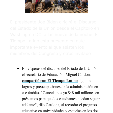
El presidente Joe Biden dirigirá el Discurso 
del Estado de la Unión desde el Capitolio en 
Washington DC, a las nueve de la noche. El 
Tiempo Latino está presente en este 
importante evento al que asisten los 
miembros del Congreso y otros invitado
En vísperas del discurso del Estado de la Unión, 
el secretario de Educación, Miguel Cardona 
compartió con El Tiempo Latino
 algunos 
logros y preocupaciones de la administración en 
ese ámbito. "Cancelamos ya $48 mil millones en 
préstamos para que los estudiantes puedan seguir 
adelante", dijo Cardona, al recordar el progreso 
educativo en universidades y escuelas en los dos 