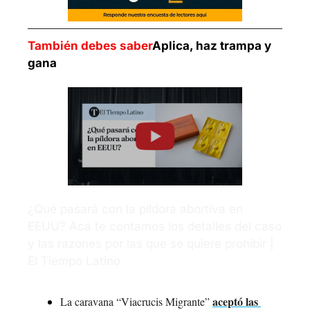
También debes saber
Aplica, haz trampa y 
gana
¿Qué pasará con la píldora abortiva en 
EEUU? Acá te contamos los detalles del caso 
y las razones por las que se quiere prohibir | 
El Tiempo Latino
aceptó las 
La caravana “Viacrucis Migrante” 