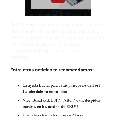
En El Tiempo Latino evolucionamos contigo: 
este viernes 28 de abril estrenamos nueva 
imagen para nuestro impreso, para presentar 
las informaciones con la calidad y 
compromiso de siempre, de forma más 
moderna
Entre otras noticias te recomendamos:
negocios de Fort 
La ayuda federal para casas y 
Lauderdale va en camino
despidos 
Vice, BuzzFeed, ESPN, ABC News: 
masivos en los medios de EEUU
Dos helicópteros chocaron en Alaska y 