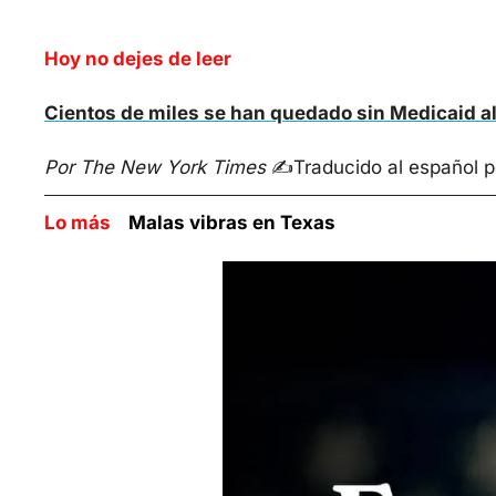
Hoy no dejes de leer
Cientos de miles se han quedado sin Medicaid al
Por The New York Times
 ✍️
Traducido al español p
Lo más    
Malas vibras en Texas