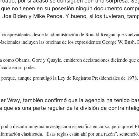
rdado, por si acaso se consiguen con una sorpresa. 
Seg
n que no tienen en su posesión ningún documento compro
Joe Biden y Mike Pence. Y bueno, si los tuvieran, tamp
es y vicepresidentes desde la administración de Ronald Reagan que vuel
s Nacionales incluyen las oficinas de los expresidentes George W. Bush
ca como Obama, Gore y Quayle, emitieron declaraciones diciendo que cr
ficado en su poder.
a porque, aunque promulgó la Ley de Registros Presidenciales de 1978, n
opher Wray, también confirmó que la agencia ha tenido ba
e es una parte regular de la división de contraintelig
odía discutir ninguna investigación específica en curso, pero que el FB
nformación clasificada. “Esas reglas están ahí por una razón”, sentenció.