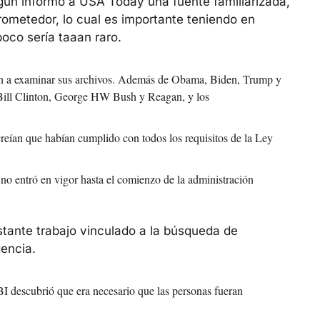
ún informó a USA Today una fuente familiarizada, 
metedor, lo cual es importante teniendo en 
oco sería taaan raro.
van a examinar sus archivos. Además de Obama, Biden, Trump y 
, Bill Clinton, George HW Bush y Reagan, y los 
eían que habían cumplido con todos los requisitos de la Ley 
o entró en vigor hasta el comienzo de la administración 
stante trabajo vinculado a la búsqueda de 
encia.
I descubrió que era necesario que las personas fueran 