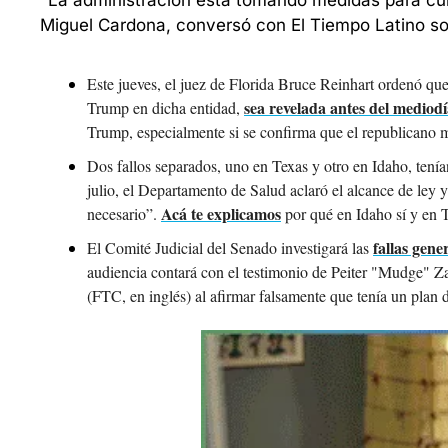
"La administración está tomando medidas para cump
Miguel Cardona, conversó con El Tiempo Latino sob
Este jueves, el juez de Florida Bruce Reinhart ordenó que
sea revelada antes del mediodí
Trump en dicha entidad, 
Trump, especialmente si se confirma que el republicano 
Dos fallos separados, uno en Texas y otro en Idaho, ten
julio, el Departamento de Salud aclaró el alcance de ley 
Acá te explicamos
necesario”. 
 por qué en Idaho sí y en T
fallas gene
El Comité Judicial del Senado investigará las 
audiencia contará con el testimonio de Peiter "Mudge" Z
(FTC, en inglés) al afirmar falsamente que tenía un plan 