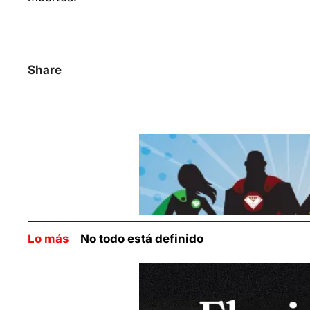
Share
Lo más    
No todo está definido