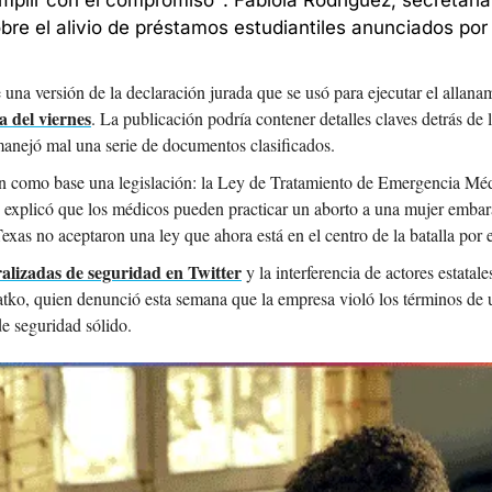
lir con el compromiso": Fabiola Rodríguez, secretaria 
re el alivio de préstamos estudiantiles anunciados por
 una versión de la declaración jurada que se usó para ejecutar el allan
a del viernes
. La publicación podría contener detalles claves detrás de 
manejó mal una serie de documentos clasificados.
ían como base una legislación: la Ley de Tratamiento de Emergencia Mé
y explicó que los médicos pueden practicar un aborto a una mujer embaraz
exas no aceptaron una ley que ahora está en el centro de la batalla por e
ralizadas de seguridad en Twitter
 y la interferencia de actores estatal
atko, quien denunció esta semana que la empresa violó los términos de
de seguridad sólido.