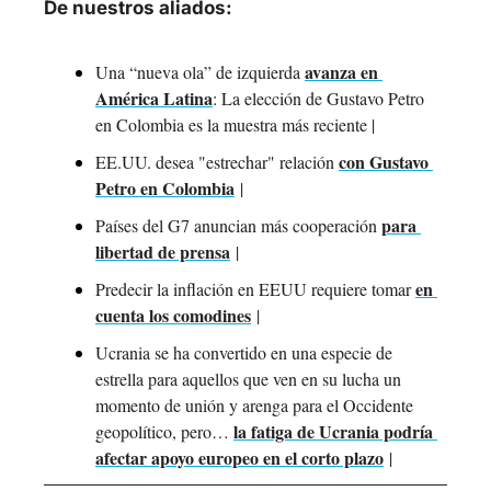
De nuestros aliados:
avanza en 
Una “nueva ola” de izquierda 
América Latina
: La elección de Gustavo Petro 
en Colombia es la muestra más reciente | 
con Gustavo 
EE.UU. desea "estrechar" relación 
Petro en Colombia
 |  
para 
Países del G7 anuncian más cooperación 
libertad de prensa
 | 
en 
Predecir la inflación en EEUU requiere tomar 
cuenta los comodines
 | 
Ucrania se ha convertido en una especie de 
estrella para aquellos que ven en su lucha un 
momento de unión y arenga para el Occidente 
la fatiga de Ucrania podría 
geopolítico, pero… 
afectar apoyo europeo en el corto plazo
 | 