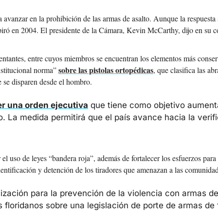
a avanzar en la prohibición de las armas de asalto. Aunque la respuesta 
xpiró en 2004. El presidente de la Cámara, Kevin McCarthy, dijo en su c
ntantes, entre cuyos miembros se encuentran los elementos más conserv
sobre las pistolas ortopédicas
nstitucional norma” 
, que clasifica las ab
ue se disparen desde el hombro.
er una orden ejecutiva
 que tiene como objetivo aumenta
. La medida permitirá que el país avance hacia la verif
 el uso de leyes “bandera roja”, además de fortalecer los esfuerzos para
identificación y detención de los tiradores que amenazan a las comunida
anización para la prevención de la violencia con armas de
os floridanos sobre una legislación de porte de armas de