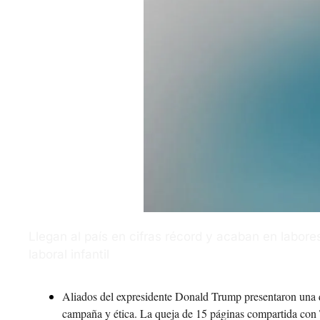
Llegan al país en cifras récord y acaban en labores 
laboral infantil
Aliados del expresidente Donald Trump presentaron una q
campaña y ética. La queja de 15 páginas compartida con T