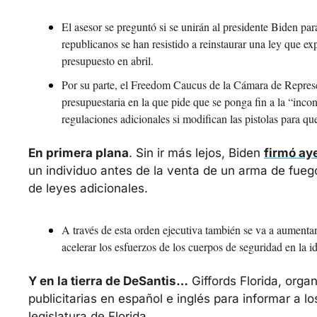
El asesor se preguntó si se unirán al presidente Biden par
republicanos se han resistido a reinstaurar una ley que e
presupuesto en abril.
Por su parte, el Freedom Caucus de la Cámara de Represe
presupuestaria en la que pide que se ponga fin a la “inco
regulaciones adicionales si modifican las pistolas para q
En primera plana
. Sin ir más lejos, Biden 
firmó ay
un individuo antes de la venta de un arma de fuego
de leyes adicionales.
A través de esta orden ejecutiva también se va a aumentar
acelerar los esfuerzos de los cuerpos de seguridad en la 
Y en la tierra de DeSantis…
 Giffords Florida, org
publicitarias en español e inglés para informar a l
legislatura de Florida. 