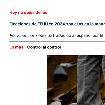
Hoy no dejes de leer
Elecciones de EEUU en 2024 son el as en la man
Por Financial Times
 ✍️
Traducido al español por El
Lo más    
Control al control