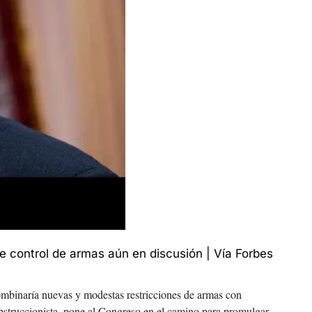
de control de armas aún en discusión | Vía Forbes
ombinaría nuevas y modestas restricciones de armas con 
obstruccionista, pone al Congreso en el camino para promulgar 