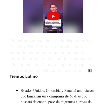
En una nueva escalada de la disputa entre 
Disney y Ron DeSantis, el republicano 
prometió una nueva ronda de acciones 
contra la empresa: revisión de los impuestos 
a los hoteles de Disney e imponer peajes a 
las carreteras que llevan a sus parques | 
El 
Tiempo Latino
Estados Unidos, Colombia y Panamá anunciaron 
lanzarán una campaña de 60 días
que 
 que 
buscará detener el paso de migrantes a través del 