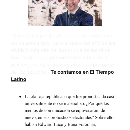
“Solo se les presta atención a los veteranos 
en Veterans Day, pero el resto del año se les 
olvida”: más allá del honor que se les rinde 
hoy, el grupo de personas que sirvieron al 
país espera más apoyo y atención por parte 
de los políticos | 
Te contamos en El Tiempo 
Latino
La ola roja republicana que fue pronosticada casi 
universalmente no se materializó. ¿Por qué los 
medios de comunicación se equivocaron, de 
nuevo, en sus pronósticos electorales? Sobre ello 
hablan Edward Luce y Rana Foroohar, 