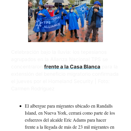
Celebración bajo la lluvia: los tepesianos 
agrupados en la Alianza Nacional TPS se 
concentraron 
frente a la Casa Blanca
 para la 
extensión del beneficio migratorio confirmada 
el jueves por el Homeland Security | Foto: 
Carmen Rodríguez
El albergue para migrantes ubicado en Randalls 
Island, en Nueva York, cerrará como parte de los 
esfuerzos del alcalde Eric Adams para hacer 
frente a la llegada de más de 23 mil migrantes en 