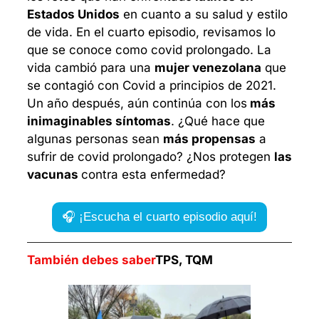
Estados Unidos
 en cuanto a su salud y estilo 
de vida. En el cuarto episodio, revisamos lo 
que se conoce como covid prolongado. 
La 
vida cambió para una 
mujer venezolana
 que 
se contagió con Covid a principios de 2021. 
Un año después, aún continúa con los
 más 
inimaginables síntomas
. ¿Qué hace que 
algunas personas sean 
más propensas
 a 
sufrir de covid prolongado? ¿Nos protegen 
las 
vacunas 
contra esta enfermedad?
🎧 ¡Escucha el cuarto episodio aquí!
También debes saber
TPS, TQM