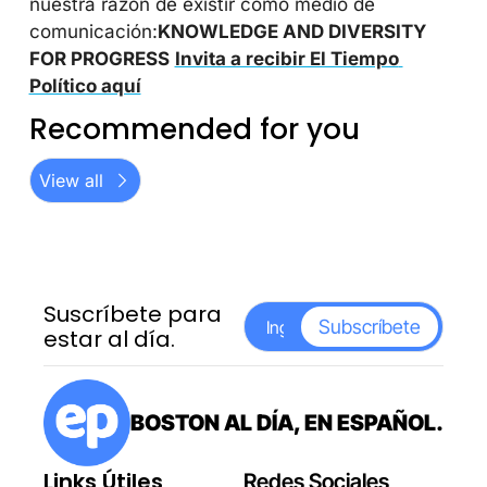
nuestra razón de existir como medio de 
comunicación:
KNOWLEDGE AND DIVERSITY 
FOR PROGRESS
Invita a recibir El Tiempo 
Político aquí
Recommended for you
View all
Suscríbete para 
Subscríbete
estar al día.
BOSTON AL DÍA, EN ESPAÑOL.
Links Útiles
Redes Sociales