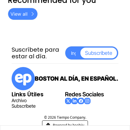
Recommended for you
View all
Suscríbete para 
Subscríbete
estar al día.
BOSTON AL DÍA, EN ESPAÑOL.
Links Útiles
Redes Sociales
Archiv
o
Subscr
íbete
© 2026 Tiempo Company.
Powered by beehiiv