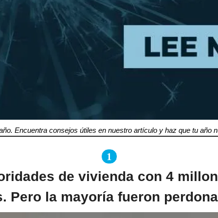
l año. Encuentra consejos útiles en nuestro artículo y haz que tu año
1
ridades de vivienda con 4 millone
. Pero la mayoría fueron perdon