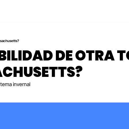
ssachusetts?
IBILIDAD DE OTRA 
ACHUSETTS?
stema invernal 