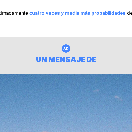
oximadamente 
cuatro veces y media más probabilidades
 d
AD
UN MENSAJE DE