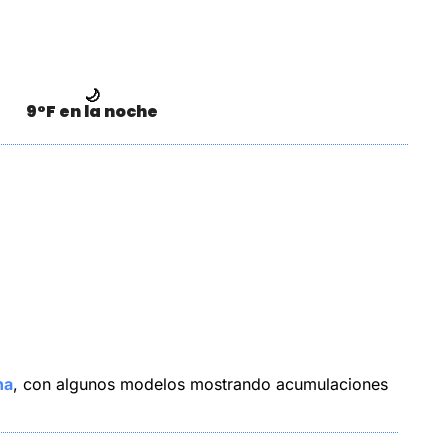
🌙
9°F en la noche
na
, con algunos modelos mostrando acumulaciones 