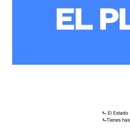
⮑ El Estado 
⮑Tienes hast