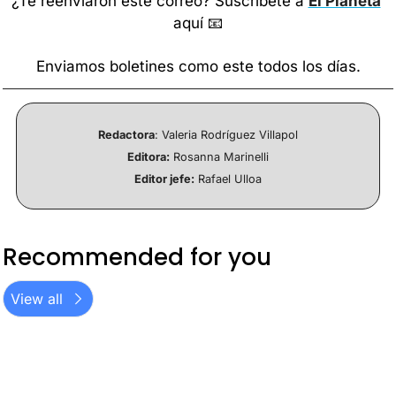
¿Te reenviaron este correo? Suscríbete a 
El Planeta
aquí 
📧
Enviamos boletines como este todos los días.
Redactora
: Valeria Rodríguez Villapol
Editora:
 Rosanna Marinelli
Editor jefe:
 Rafael Ulloa
Recommended for you
View all