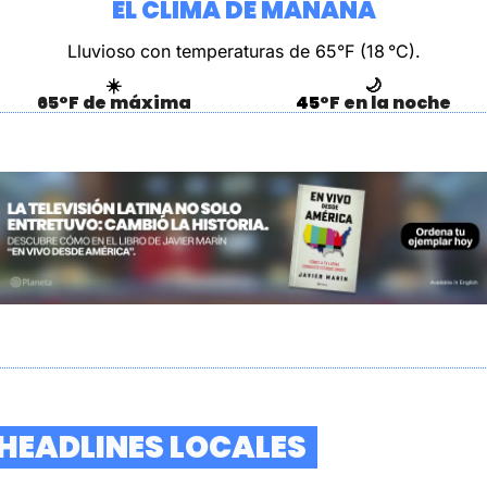
EL CLIMA DE MAÑANA
Lluvioso
con temperaturas de 65°F (18 °C).
☀️
🌙
65°F de máxima
45
°F en la noche
  HEADLINES LOCALES  