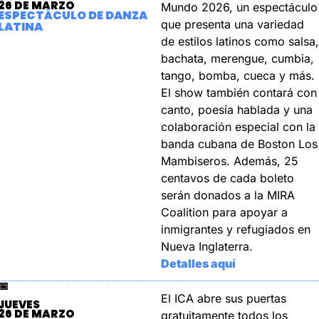
26 DE MARZO
Mundo 2026, un espectáculo 
ESPECTÁCULO DE DANZA 
que presenta una variedad 
LATINA
de estilos latinos como salsa, 
bachata, merengue, cumbia, 
tango, bomba, cueca y más. 
El show también contará con 
canto, poesía hablada y una 
colaboración especial con la 
banda cubana de Boston Los 
Mambiseros. Además, 25 
centavos de cada boleto 
serán donados a la MIRA 
Coalition para apoyar a 
inmigrantes y refugiados en 
Nueva Inglaterra.
Detalles aquí
📅
El ICA abre sus puertas 
JUEVES
26 DE MARZO
gratuitamente todos los 