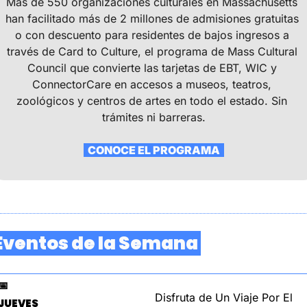
Más de 550 organizaciones culturales en Massachusetts 
han facilitado más de 2 millones de admisiones gratuitas 
o con descuento para residentes de bajos ingresos a 
través de Card to Culture, el programa de Mass Cultural 
Council que convierte las tarjetas de EBT, WIC y 
ConnectorCare en accesos a museos, teatros, 
zoológicos y centros de artes en todo el estado. Sin 
trámites ni barreras.
  CONOCE EL PROGRAMA  
 Eventos de la Semana 
📅
Disfruta de Un Viaje Por El 
JUEVES