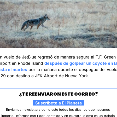
n vuelo de JetBlue regresó de manera segura al T.F. Green 
irport en Rhode Island 
después de golpear un coyote en la
ista el martes
 por la mañana durante el despegue del vuelo
129 con destino a JFK Airport de Nueva York.
¿TE REENVIARON ESTE CORREO?
  Suscríbete a El Planeta  
Enviamos newsletters como este todos los días. Lo que hacemos 
importa. Informar con rigor, contexto y en nuestro idioma es un trabajo 