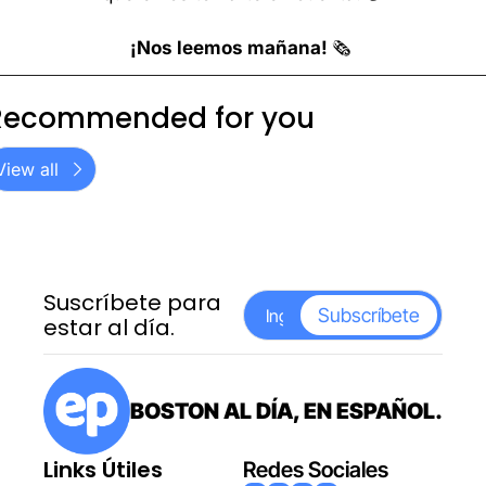
¡Nos leemos mañana! 
🗞️ 
Recommended for you
View all
Suscríbete para 
Subscríbete
estar al día.
BOSTON AL DÍA, EN ESPAÑOL.
Links Útiles
Redes Sociales