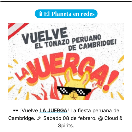
📱El Planeta en redes
 🕶️ 
¡
Vuelve 
LA JUERGA
! La fiesta peruana de 
Cambridge. 
🎉
 Sábado 08 de febrero. @ Cloud & 
Spirits.