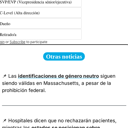
SVP/EVP (Vicepresidencia sénior/ejecutiva)
C-Level (Alta dirección)
Dueño
Retirado/a
gin
or
Subscribe
to participate
Otras noticias
📌
 Las 
identificaciones de género neutro
 siguen 
siendo válidas en Massachusetts, a pesar de la 
prohibición federal.
📌
 Hospitales dicen que no rechazarán pacientes, 
mientras los 
estados se posicionan sobre 