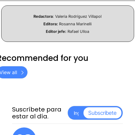
Redactora
: Valeria Rodríguez Villapol
Editora:
 Rosanna Marinelli
Editor jefe:
 Rafael Ulloa
Recommended for you
View all
Suscríbete para 
Subscríbete
estar al día.