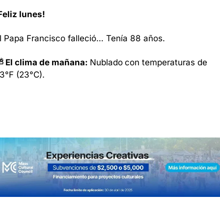
Feliz lunes!
l Papa Francisco falleció… Tenía 88 años.
 El clima de mañana: 
Nublado
con temperaturas de 
3°F (23°C). 