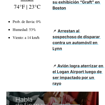
su exhibición “Graft” en 
74°F | 23°C
Boston
Prob. de lluvia: 0%
Humedad: 53%
📌
Arrestan al 
sospechoso de disparar 
Viento: a 14 km/h
contra un automóvil en 
Lynn
📌
Avión logra aterrizar en 
el Logan Airport luego de 
ser impactado por un 
rayo