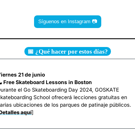
Síguenos en Instagram 📷
📅 ¿Qué hacer por estos días?
iernes 21 de junio

 Free Skateboard Lessons in Boston
urante el Go Skateboarding Day 2024, GOSKATE 
kateboarding School ofrecerá lecciones gratuitas en 
varias ubicaciones de los parques de patinaje públicos. 
Detalles aquí
]