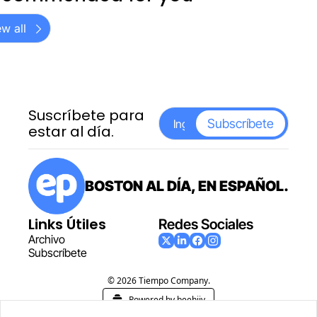
w all
Suscríbete para 
Subscríbete
estar al día.
BOSTON AL DÍA, EN ESPAÑOL.
Links Útiles
Redes Sociales
Archiv
o
Subscr
íbete
© 2026 Tiempo Company.
Powered by beehiiv