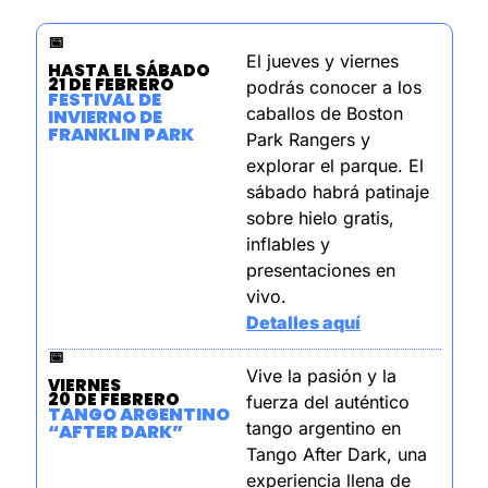
📅
El jueves y viernes 
HASTA EL SÁBADO
21 DE FEBRERO
podrás conocer a los 
FESTIVAL DE 
caballos de Boston 
INVIERNO DE 
FRANKLIN PARK
Park Rangers y 
explorar el parque. El 
sábado habrá patinaje 
sobre hielo gratis, 
inflables y 
presentaciones en 
vivo.
Detalles aquí
📅
Vive la pasión y la 
VIERNES
20 DE FEBRERO
fuerza del auténtico 
TANGO ARGENTINO 
tango argentino en 
“AFTER DARK”
Tango After Dark, una 
experiencia llena de 