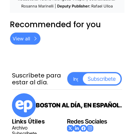
Rosanna Marinelli | 
Deputy Publisher: 
Rafael Ulloa
Recommended for you
View all
Suscríbete para 
Subscríbete
estar al día.
BOSTON AL DÍA, EN ESPAÑOL.
Links Útiles
Redes Sociales
Archiv
o
Subscr
íbete