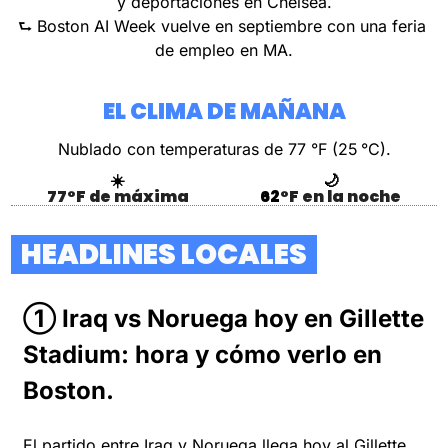
y deportaciones en Chelsea.
⮑ Boston AI Week vuelve en septiembre con una feria 
de empleo en MA.
EL CLIMA DE MAÑANA
Nublado con temperaturas de 77 °F (25 °C).
☀️
🌙
77°F de máxima
62
°F en la noche
  HEADLINES LOCALES  
① Iraq vs Noruega hoy en Gillette 
Stadium: hora y cómo verlo en 
Boston.
El partido entre Iraq y Noruega llega hoy al Gillette 