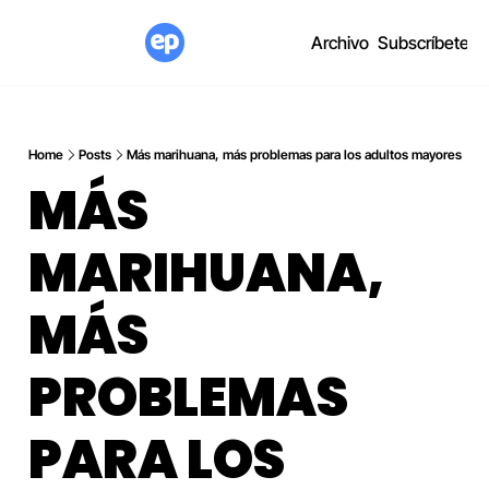
Archivo
Subscríbete
Home
Posts
Más marihuana, más problemas para los adultos mayores
MÁS 
MARIHUANA, 
MÁS 
PROBLEMAS 
PARA LOS 