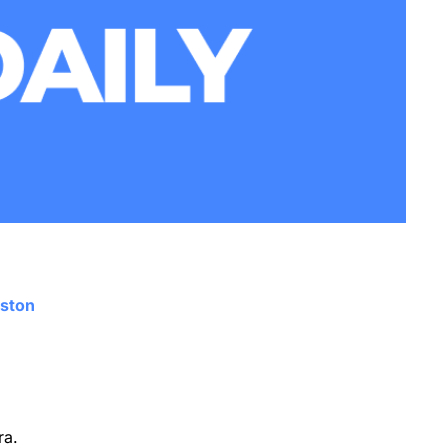
oston
ra.