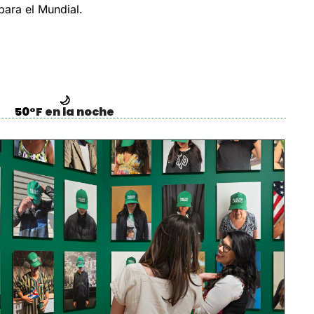
ara el Mundial.
🌙
50
°F en la noche