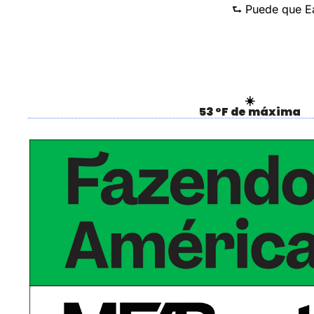
⮑ Puede que Ea
☀️
53 °F de máxima