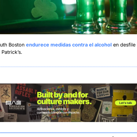
uth Boston 
endurece medidas contra el alcohol
 en desfile 
 Patrick’s.