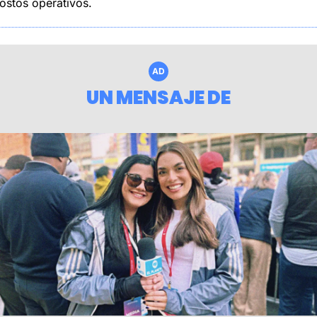
ostos operativos.
AD
UN MENSAJE DE