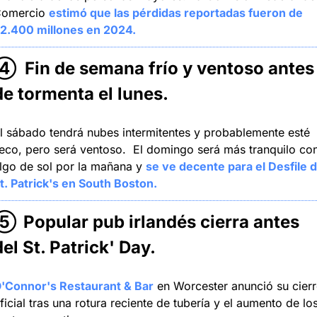
omercio 
estimó que las pérdidas reportadas fueron de 
2.400 millones en 2024.
④ 
 Fin de semana frío y ventoso antes 
de tormenta el lunes
.
l sábado tendrá nubes intermitentes y probablemente esté 
eco, pero será ventoso.  El domingo será más tranquilo con
lgo de sol por la mañana y 
se ve decente para el Desfile d
t. Patrick's en South Boston.
⑤
Popular pub irlandés cierra antes 
del St. Patrick' Day
.
'Connor's Restaurant & Bar
 en Worcester anunció su cierr
ficial tras una rotura reciente de tubería y el aumento de los