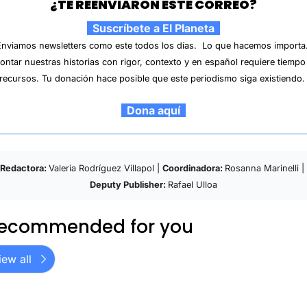
¿TE REENVIARON ESTE CORREO?
  Suscríbete a El Planeta  
Enviamos newsletters como este todos los días.  
Lo que hacemos importa.
ontar nuestras historias con rigor, contexto y en español requiere tiempo 
recursos. Tu donación hace posible que este periodismo siga existiendo.
  Dona aquí  
Redactora: 
Valeria Rodríguez Villapol | 
Coordinadora: 
Rosanna Marinelli | 
Deputy Publisher: 
Rafael Ulloa
ecommended for you
iew all