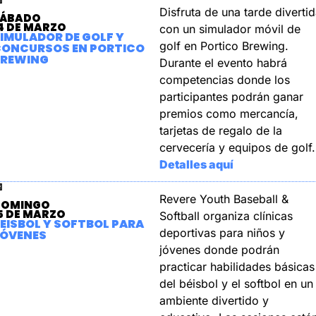
Disfruta de una tarde divertid
SÁBADO
4 DE MARZO
con un simulador móvil de 
IMULADOR DE GOLF Y 
golf en Portico Brewing. 
ONCURSOS EN PORTICO 
BREWING
Durante el evento habrá 
competencias donde los 
participantes podrán ganar 
premios como mercancía, 
tarjetas de regalo de la 
cervecería y equipos de golf.
Detalles aquí

Revere Youth Baseball & 
DOMINGO
5 DE MARZO
Softball organiza clínicas 
EISBOL Y SOFTBOL PARA 
deportivas para niños y 
ÓVENES
jóvenes donde podrán 
practicar habilidades básicas 
del béisbol y el softbol en un 
ambiente divertido y 