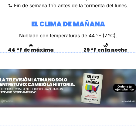
⮑ Fin de semana frío antes de la tormenta del lunes.
EL CLIMA DE MAÑANA
Nublado
con temperaturas de 44 °F (7 °C).
☀️
🌙
44  °F de máxima
29 °F en la noche