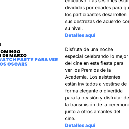
educativo. Las sesiones están
divididas por edades para qu
los participantes desarrollen 
sus destrezas de acuerdo con
su nivel.
Detalles aquí

Disfruta de una noche 
DOMINGO
5 DE MARZO
especial celebrando lo mejor 
ATCH PARTY PARA VER 
del cine en esta fiesta para 
OS OSCARS
ver los Premios de la 
Academia. Los asistentes 
están invitados a vestirse de 
forma elegante o divertida 
para la ocasión y disfrutar de 
la transmisión de la ceremoni
junto a otros amantes del 
cine.
Detalles aquí