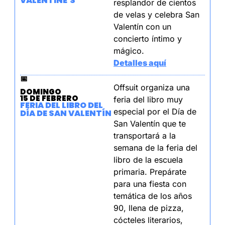
VALENTINE'S
resplandor de cientos 
de velas y celebra San 
Valentín con un 
concierto íntimo y 
mágico.
Detalles aquí
📅
Offsuit organiza una 
DOMINGO
15 DE FEBRERO
feria del libro muy 
FERIA DEL LIBRO DEL 
especial por el Día de 
DÍA DE SAN VALENTÍN
San Valentín que te 
transportará a la 
semana de la feria del 
libro de la escuela 
primaria. Prepárate 
para una fiesta con 
temática de los años 
90, llena de pizza, 
cócteles literarios, 