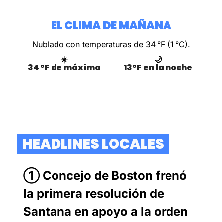
EL CLIMA DE MAÑANA
Nublado
con temperaturas de 34 °F (1 °C).
☀️
🌙
34 °F de máxima
13°F en la noche
  HEADLINES LOCALES  
① Concejo de Boston frenó 
la primera resolución de 
Santana en apoyo a la orden 