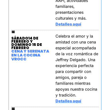
AAPI, actividades 
familiares, 
presentaciones 
culturales y más.
Detalles aquí
📅
Celebra el amor y la 
SÁBADO14 DE 
FEBRERO Y 
amistad con una cena 
DOMINGO 15 DE 
FEBRERO
especial acompañada 
CENA Y SERENATA 
de la voz romántica de 
EN LA COCINA 
VROCC
Jeffrey Delgado. Una 
experiencia perfecta 
para compartir con 
amigos, pareja o 
familiares mientras 
apoyas nuestra cocina 
y tradición.
Detalles aquí
📅