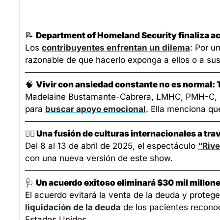
📝
Department of Homeland Security finaliza ac
Los 
contribuyentes enfrentan un dilema
: Por u
razonable de que hacerlo exponga a ellos o a sus
🧠
Vivir con ansiedad constante no es normal: T
Madelaine Bustamante-Cabrera, LMHC, PMH-C, Beha
para 
buscar apoyo emocional
. Ella menciona qu
👯‍♂️
 Una fusión de culturas internacionales a tra
Del 8 al 13 de abril de 2025, el espectáculo 
“Rive
con una nueva versión de este show. 
🩺
Un acuerdo exitoso eliminará $30 mil millon
liquidación de la deuda
 de los pacientes recono
Estados Unidos.