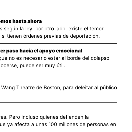
bemos hasta ahora
según la ley; por otro lado, existe el temor 
 si tienen órdenes previas de deportación.
mer paso hacia el apoyo emocional
e no es necesario estar al borde del colapso 
nocerse, puede ser muy útil. 
 Wang Theatre de Boston, para deleitar al público 
El acuerdo evitará la venta de la deuda y protegerá a millones de personas de ser blanco de los cobradores. Pero incluso quienes defienden la 
ue ya afecta a unas 100 millones de personas en 