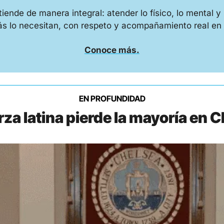
de de manera integral: atender lo físico, lo mental y lo
s lo necesitan, con respeto y acompañamiento real en
Conoce más.
EN PROFUNDIDAD
rza latina pierde la mayoría en 