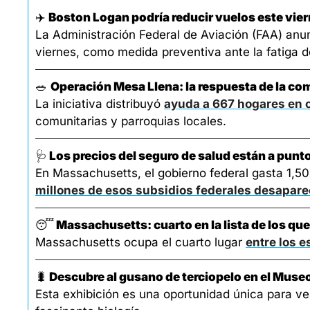
✈️ 
Boston Logan podría reducir vuelos este vier
La Administración Federal de Aviación (FAA) anu
viernes, como medida preventiva ante la fatiga d
🥗
Operación Mesa Llena: la respuesta de la co
La iniciativa distribuyó 
ayuda a 667 hogares en
comunitarias y parroquias locales.
🩺
 Los precios del seguro de salud están a pun
En Massachusetts, el gobierno federal gasta 1,500 
millones de esos subsidios federales desapar
😴
 Massachusetts: cuarto en la lista de los 
Massachusetts ocupa el cuarto lugar 
entre los 
🐛
Descubre al gusano de terciopelo en el Museo
Esta exhibición es una oportunidad única para ve