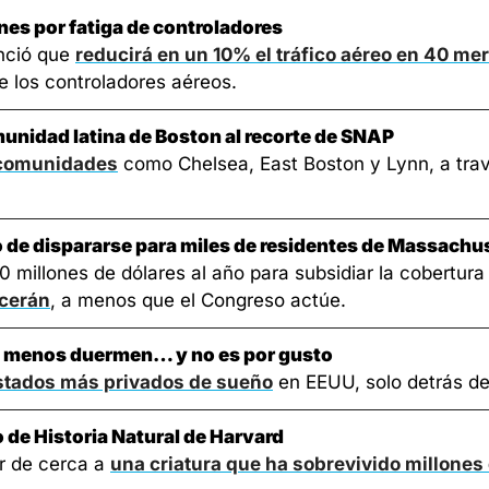
nes por fatiga de controladores
nció que 
reducirá en un 10% el tráfico aéreo en 40 me
e los controladores aéreos.
munidad latina de Boston al recorte de SNAP
 comunidades
 como Chelsea, East Boston y Lynn, a tra
to de dispararse para miles de residentes de Massachu
millones de dólares al año para subsidiar la cobertura d
ecerán
, a menos que el Congreso actúe.
que menos duermen… y no es por gusto
estados más privados de sueño
 en EEUU, solo detrás de
 de Historia Natural de Harvard
r de cerca a 
una criatura que ha sobrevivido millones