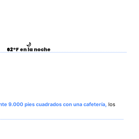
🌙
62
°F en la noche
te 9.000 pies cuadrados con una cafetería,
 los 