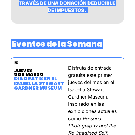
TRAVÉS DE UNA DONACIÓN DEDUCIBLE 
DE IMPUESTOS.  
 Eventos de la Semana 
📅
Disfruta de entrada 
JUEVES
5 DE MARZO
gratuita este primer 
DIA GRATIS EN EL 
jueves del mes en el 
ISABELLA STEWART 
GARDNER MUSEUM
Isabella Stewart 
Gardner Museum. 
Inspirado en las 
exhibiciones actuales 
como 
Persona: 
Photography and the 
Re-Imagined Self
, 