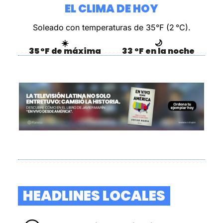
EL CLIMA DE HOY
Soleado
con temperaturas de 35°F (2 °C).
☀️
🌙
35 °F de máxima
33 °F en la noche
  HEADLINES LOCALES  