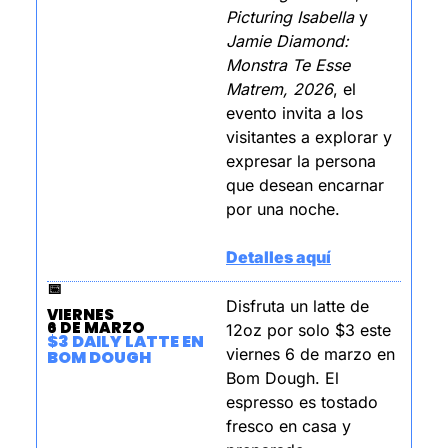
Picturing Isabella
 y 
Jamie Diamond: 
Monstra Te Esse 
Matrem, 2026
, el 
evento invita a los 
visitantes a explorar y 
expresar la persona 
que desean encarnar 
por una noche.           
Detalles aquí
📅
Disfruta un latte de 
VIERNES
6 DE MARZO
12oz por solo $3 este 
$3 DAILY LATTE EN 
viernes 6 de marzo en 
BOM DOUGH
Bom Dough. El 
espresso es tostado 
fresco en casa y 