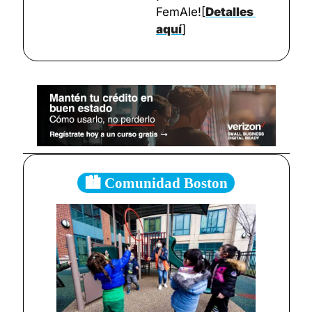
FemAle!
[
Detalles 
aquí
]
🏙️ Comunidad Boston