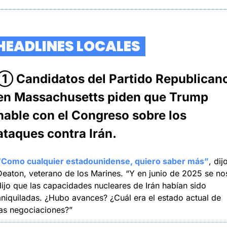
  HEADLINES LOCALES  
① Candidatos del Partido Republicano
en Massachusetts piden que Trump 
hable con el Congreso sobre los 
ataques contra Irán.
“Como cualquier estadounidense, quiero saber más”
, dijo
Deaton, veterano de los Marines. “Y en junio de 2025 se nos
dijo que las capacidades nucleares de Irán habían sido 
aniquiladas. ¿Hubo avances? ¿Cuál era el estado actual de 
las negociaciones?”