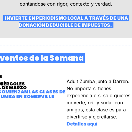
contándose con rigor, contexto y verdad.
  INVIERTE EN PERIODISMO LOCAL A TRAVÉS DE UNA 
DONACIÓN DEDUCIBLE DE IMPUESTOS.  
Eventos de la Semana 

Adult Zumba junto a Darren. 
MIÉRCOLES
4 DE MARZO
No importa si tienes 
COMIENZAN LAS CLASES DE 
experiencia o si solo quieres 
ZUMBA EN SOMERVILLE
moverte, reír y sudar con 
amigos, esta clase es para 
divertirse y ejercitarse.
Detalles aquí