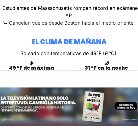
 Estudiantes de Massachusetts rompen récord en exámenes
AP.
⮑ 
Cancelan vuelos desde Boston hacia el medio oriente.
EL CLIMA DE MAÑANA
Soleado
con temperaturas de 49°F (9 °C).
☀️
🌙
49 °F de máxima
31 °F en la noche