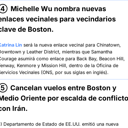
④ 
Michelle Wu nombra nuevas 
enlaces vecinales para vecindarios 
clave de Boston
.
Katrina Lin
 será la nueva enlace vecinal para Chinatown, 
Downtown y Leather District, mientras que Samantha 
Courage asumirá como enlace para Back Bay, Beacon Hill, 
Fenway, Kenmore y Mission Hill, dentro de la Oficina de 
ervicios Vecinales (ONS, por sus siglas en inglés).
⑤
Cancelan vuelos entre Boston y 
Medio Oriente por escalda de conflicto
con Irán
.
El Departamento de Estado de EE.UU. emitió una nueva 