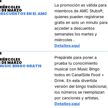

La promoción es válida para 
MIÉRCOLES
4 DE MARZO
miembros de AMC Stubs®, 
DESCUENTOS EN EL AMC
quienes pueden registrarse 
gratis en solo un minuto para 
acceder a descuentos 
semanales los martes y 
miércoles .
Detalles aquí

Prepárate para poner a 
MIÉRCOLES
4 DE MARZO
prueba tu conocimiento 
MUSIC BINGO GRATIS
musical con Music Bingo 
todos en CanalSide Food + 
Drink. En esta divertida 
versión del bingo tradicional, 
los números se reemplazan 
por canciones y artistas.
Detalles aquí