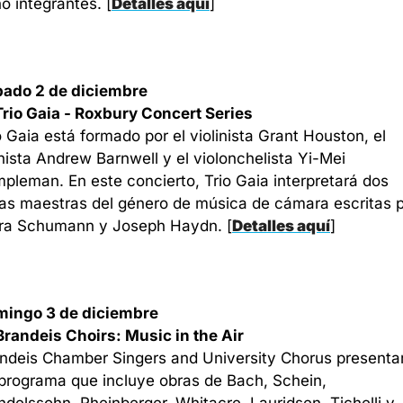
o integrantes. 
[
Detalles aquí
]
ado 2 de diciembre
Trio Gaia - Roxbury Concert Series
o Gaia está formado por el violinista Grant Houston, el 
nista Andrew Barnwell y el violonchelista Yi-Mei 
pleman. En este concierto, Trio Gaia interpretará dos 
as maestras del género de música de cámara escritas p
ra Schumann y Joseph Haydn. 
[
Detalles aquí
]
ingo 3 de diciembre
Brandeis Choirs: Music in the Air
ndeis Chamber Singers and University Chorus presentar
programa que incluye obras de Bach, Schein, 