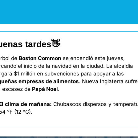
uenas tardes
👋
árbol de 
Boston Common
 se encendió este jueves, 
cando el inicio de la navidad en la ciudad. La alcaldía 
otorgará $1 millón en subvenciones para apoyar a las 
queñas empresas de alimentos
. Nueva Inglaterra sufre 
 escasez de 
Papá Noel
. 
l clima de mañana: 
Chubascos dispersos y temperatu
54 °F (12 °C). 