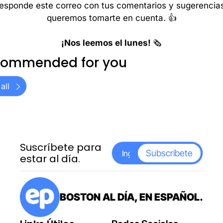
esponde este correo con tus comentarios y sugerencias
queremos tomarte en cuenta. 👍
¡Nos leemos el lunes! 
🗞️
ommended for you
all
Suscríbete para 
Subscríbete
estar al día.
BOSTON AL DÍA, EN ESPAÑOL.