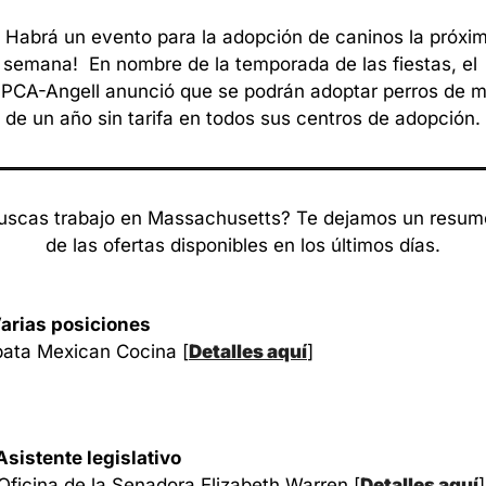
 Habrá un evento para la adopción de caninos la próxim
semana!  En nombre de la temporada de las fiestas, el 
PCA-Angell anunció que se podrán adoptar perros de m
de un año sin tarifa en todos sus centros de adopción.
uscas trabajo en Massachusetts? Te dejamos un resum
de las ofertas disponibles en los últimos días.
arias posiciones
ata Mexican Cocina
 [
Detalles aquí
]
A
sistente legislativo
Oficina de la Senadora Elizabeth Warren
 [
Detalles aquí
]