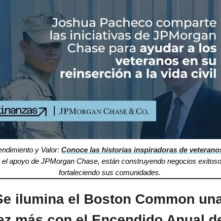
ndimiento y Valor: 
Conoce las historias inspiradoras de veterano
 el apoyo de JPMorgan Chase, están construyendo negocios exitosos
fortaleciendo sus comunidades. 
Se ilumina el Boston Common una
ez más con el Encendido Anual de